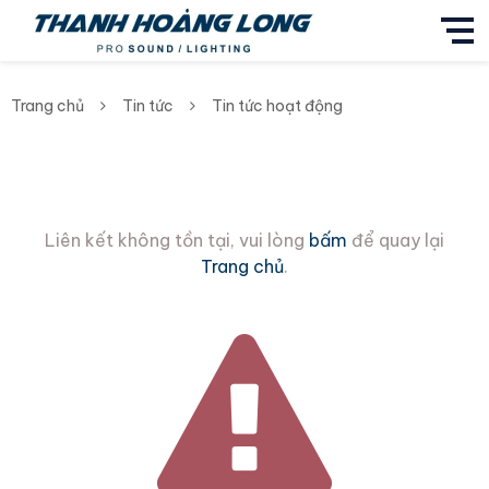
Trang chủ
Tin tức
Tin tức hoạt động
Liên kết không tồn tại, vui lòng
bấm
để quay lại
Trang chủ
.