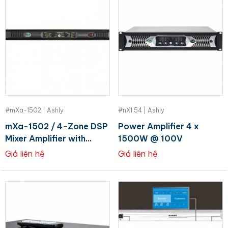
#mXa-1502 | Ashly
#nX1.54 | Ashly
mXa-1502 / 4-Zone DSP
Power Amplifier 4 x
Mixer Amplifier with
1500W @ 100V
AquaControl™ Software
Giá liên hệ
Giá liên hệ