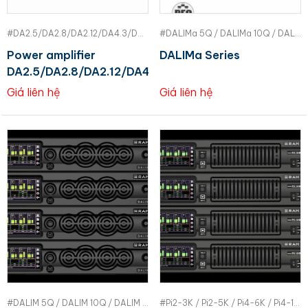
#DA2.5/DA2.8/DA2.12/DA4.3/DA4.6 | FDB
#DALIMa 5Q / DALIMa 10Q / DALIMa 14Q / DALIMa 20Q | RAM
Power amplifier
DALIMa Series
DA2.5/DA2.8/DA2.12/DA4.3/DA4.6
Giá liên hệ
Giá liên hệ
#DALIM 5Q / DALIM 10Q / DALIM 14Q / DALIM 20Q | RAM
#Pi2-3K / Pi2-5K / Pi4-6K / Pi4-10K | RAM