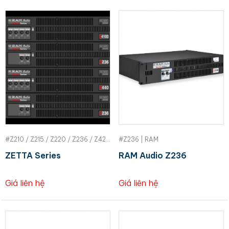
#Z210 / Z215 / Z220 / Z236 / Z420 / Z430 / Z440 / Z460 / Z4100 | RAM
#Z236 | RAM
ZETTA Series
RAM Audio Z236
Giá liên hệ
Giá liên hệ