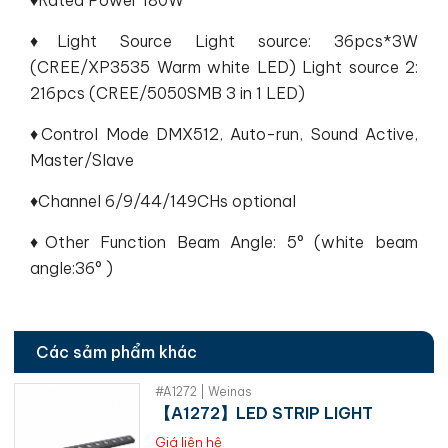
♦Light Source Light source: 36pcs*3W
(CREE/XP3535 Warm white LED) Light source 2:
216pcs (CREE/5050SMB 3 in 1 LED)
♦Control Mode DMX512, Auto-run, Sound Active,
Master/Slave
♦Channel 6/9/44/149CHs optional
♦Other Function Beam Angle: 5° (white beam
angle:36° )
Các sảm phẩm khác
#A1272 | Weinas
【A1272】LED STRIP LIGHT
Giá liên hệ