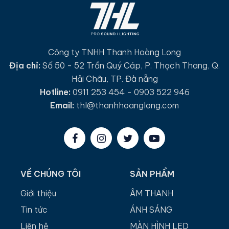
Công ty TNHH Thanh Hoàng Long
Địa chỉ:
Số 50 - 52 Trần Quý Cáp, P. Thạch Thang, Q.
Hải Châu, TP. Đà nẵng
Hotline:
0911 253 454 - 0903 522 946
Email:
thl@thanhhoanglong.com
VỀ CHÚNG TÔI
SẢN PHẨM
Giới thiệu
ÂM THANH
Tin tức
ÁNH SÁNG
Liên hệ
MÀN HÌNH LED