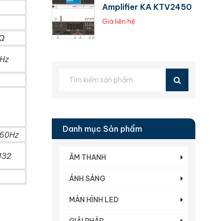
Amplifier KA KTV2450
Giá liên hệ
Ω
Hz
Danh mục Sản phẩm
60Hz
132
ÂM THANH
ÁNH SÁNG
MÀN HÌNH LED
GIẢI PHÁP