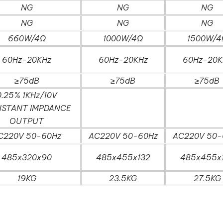
NG
NG
NG
NG
NG
NG
660W/4Ω
1000W/4Ω
1500W/4
60Hz-20KHz
60Hz-20KHz
60Hz-20K
≥75dB
≥75dB
≥75dB
0.25% 1KHz/10V
STANT IMPDANCE
OUTPUT
C220V 50-60Hz
AC220V 50-60Hz
AC220V 50-
485x320x90
485x455x132
485x455x
19KG
23.5KG
27.5KG