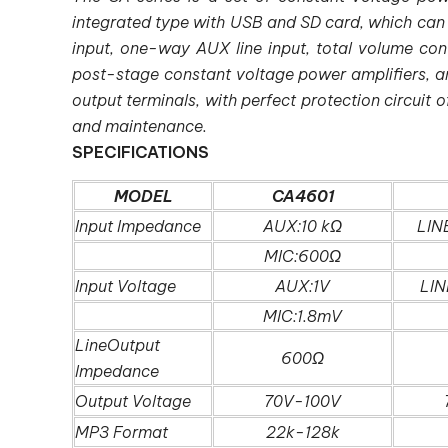
integrated type with USB and SD card, which can
input, one-way AUX line input, total volume cont
post-stage constant voltage power amplifiers, a
output terminals, with perfect protection circuit o
and maintenance.
SPECIFICATIONS
MODEL
CA4601
Input Impedance
AUX:10 kΩ
LIN
MIC:600Ω
Input Voltage
AUX:1V
LIN
MIC:1.8mV
LineOutput
600Ω
Impedance
Output Voltage
70V-100V
MP3 Format
22k-128k