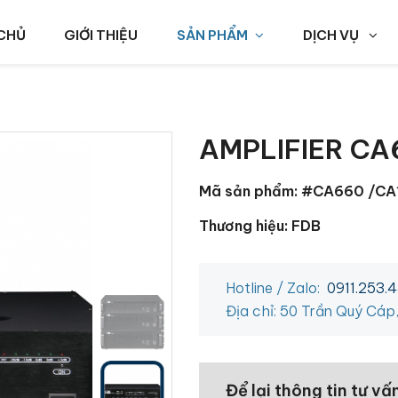
CHỦ
GIỚI THIỆU
SẢN PHẨM
DỊCH VỤ
AMPLIFIER CA
Mã sản phẩm: #CA660 /C
Thương hiệu: FDB
Hotline / Zalo:
0911.253.
Địa chỉ: 50 Trần Quý Cáp
Để lại thông tin tư vấ