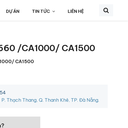
DỰ ÁN
TIN TỨC
LIÊN HỆ
660 /CA1000/ CA1500
A1000/ CA1500
454
, P. Thạch Thang, Q. Thanh Khê, TP. Đà Nẵng.
n?