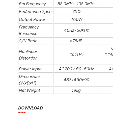
Fm Frequency
88.0MHz-108.0MHz
FmAntenna Spec.
75Ω
Output Power
460W
Frequency
40Hz-20kHz
Response
S/N Ratio
≥78dB
Nonlinear
1% 1kHz
CON
Distortion
Power Input
AC200V 50-60Hz
A
Dimensions
483x450x90
(WxDxH)
Net Weight
19kg
DOWNLOAD