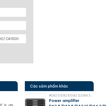
Các sảm phẩm khác
#DA2.5/DA2.8/DA2.12/DA4.3/DA4.6 | FDB
Power amplifier
1 is an