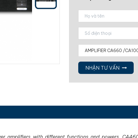
NHẬN TƯ VẤN
er amplifiers with different functions and powers. CA460