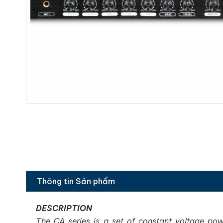
Thông tin Sản phẩm
DESCRIPTION
The CA series is a set of constant voltage pow