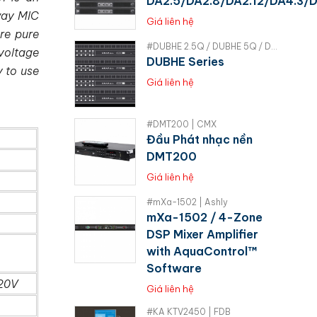
DA2.5/DA2.8/DA2.12/DA4.3/
way MIC
Giá liên hệ
are pure
#DUBHE 2.5Q / DUBHE 5Q / DUBHE 10Q | RAM
voltage
DUBHE Series
y to use
Giá liên hệ
#DMT200 | CMX
Đầu Phát nhạc nền
DMT200
Giá liên hệ
#mXa-1502 | Ashly
mXa-1502 / 4-Zone
DSP Mixer Amplifier
with AquaControl™
Software
20V
Giá liên hệ
#KA KTV2450 | FDB