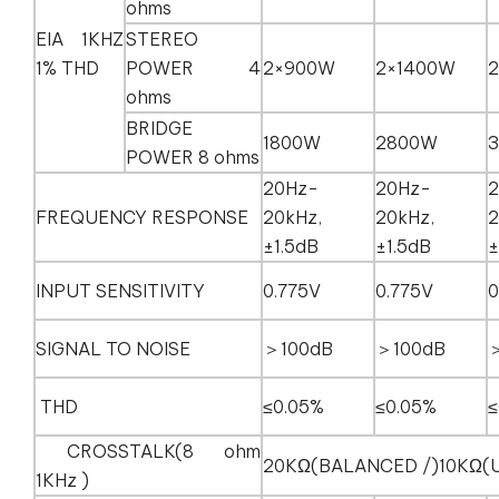
ohms
EIA 1KHZ
STEREO
1% THD
POWER 4
2×900W
2×1400W
2
ohms
BRIDGE
1800W
2800W
POWER 8 ohms
20Hz-
20Hz-
2
FREQUENCY RESPONSE
20kHz,
20kHz,
2
±1.5dB
±1.5dB
±
INPUT SENSITIVITY
0.775V
0.775V
0
SIGNAL TO NOISE
＞100dB
＞100dB
THD
≤0.05%
≤0.05%
≤
CROSSTALK(8 ohm
20KΩ(BALANCED /)10KΩ
1KHz )