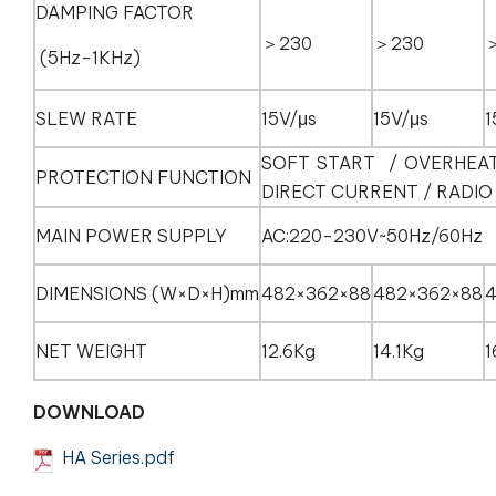
DAMPING FACTOR
＞230
＞230
(5Hz-1KHz)
SLEW RATE
15V/μs
15V/μs
1
SOFT START / OVERHEAT
PROTECTION FUNCTION
DIRECT CURRENT / RADI
MAIN POWER SUPPLY
AC:220-230V~50Hz/60Hz
DIMENSIONS (W×D×H)mm
482×362×88
482×362×88
4
NET WEIGHT
12.6Kg
14.1Kg
1
DOWNLOAD
HA Series.pdf