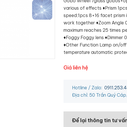
Gobo Wheel 7glass gobos+ope
various of effects ♦Prism 1pcs
speed;1pcs 8+16 facet prism 
work together ♦Zoom Angle 
maximum reaches 25 times pe
♦Foggy Foggy lens ♦Dimmer 0
♦Other Function Lamp on/off
temperature automatic prote
Giá liên hệ
Hotline / Zalo:
0911.253.
Địa chỉ: 50 Trần Quý Cáp
Để lại thông tin tư vấ