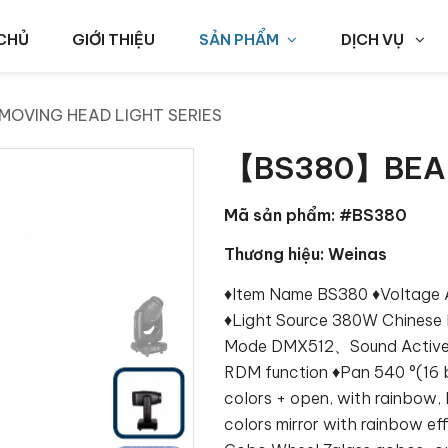
CHỦ
GIỚI THIỆU
SẢN PHẨM
DỊCH VỤ
MOVING HEAD LIGHT SERIES
【BS380】BEAM
Mã sản phẩm: #BS380
Thương hiệu: Weinas
♦Item Name BS380 ♦Voltag
♦Light Source 380W Chinese L
Mode DMX512、Sound Active、
RDM function ♦Pan 540 °(16 bi
colors + open, with rainbow, 
colors mirror with rainbow e