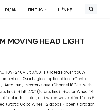
DỰ ÁN
TIN TỨC
LIÊN HỆ
 MOVING HEAD LIGHT
e AC110V-240V，50/60Hz ♦Rated Power 550W
amp ♦Lens Quartz glass optional lens ♦Control
Auto-run、Master/slave ♦Channel 18CHs, with
ts fine） ♦Tilt 270° (16 bits fine） ♦Color Wheel 14
half color, full color, and water wave effect;1pcs 6
ffec ♦Static Gobo Wheel 12 gobos + open ♦Rotation