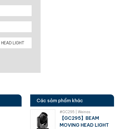
Các sảm phẩm khác
#GC295 | Weinas
【GC295】BEAM
MOVING HEAD LIGHT