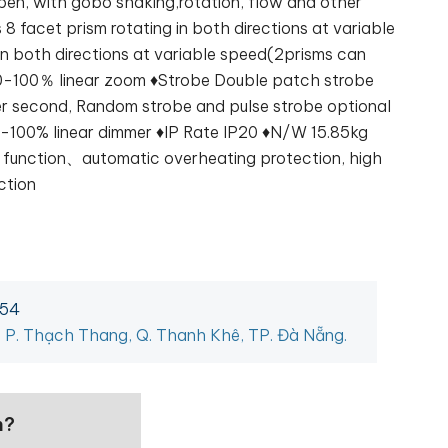
n, with gobo shaking,rotation, flow and other
 8 facet prism rotating in both directions at variable
in both directions at variable speed(2prisms can
0-100％ linear zoom ♦Strobe Double patch strobe
r second, Random strobe and pulse strobe optional
-100% linear dimmer ♦IP Rate IP20 ♦N/W 15.85kg
 function、automatic overheating protection, high
ction
454
, P. Thạch Thang, Q. Thanh Khê, TP. Đà Nẵng.
n?