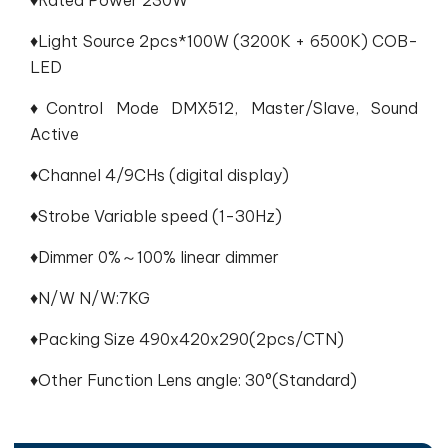
♦Light Source 2pcs*100W (3200K + 6500K) COB-
LED
♦Control Mode DMX512, Master/Slave, Sound
Active
♦Channel 4/9CHs (digital display)
♦Strobe Variable speed (1-30Hz)
♦Dimmer 0%～100% linear dimmer
♦N/W N/W:7KG
♦Packing Size 490x420x290(2pcs/CTN)
♦Other Function Lens angle: 30°(Standard)