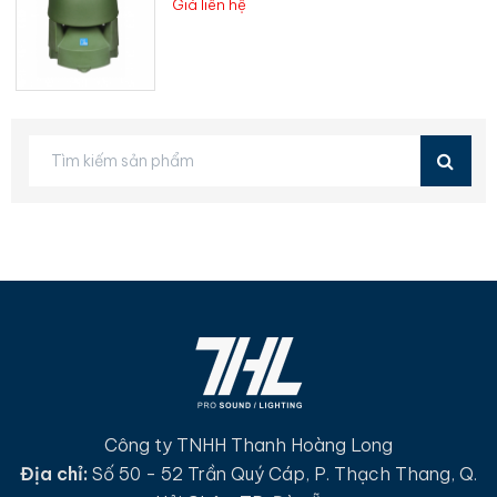
Giá liên hệ
Công ty TNHH Thanh Hoàng Long
Địa chỉ:
Số 50 - 52 Trần Quý Cáp, P. Thạch Thang, Q.