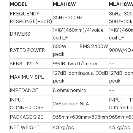
MODEL
MLA118W
MLA118WA
FREQUENCY
35Hz-3
35Hz-300Hz
RESPONSE(-3dB)
50Hz-20k
1×18"(460mm)/4"voice
1×18"(460
DRIVERS
coil LF
coi
600W RMS,2400W
RATED POWER
900W/4Ω
peak
SENSITIVITY
99dB 1watt/1meter
--
127dB continuous,133dB
127dB con
MAXIMUM SPL
peak
peak
IMPEDANCE
8 ohms nominal
--
INPUT
INPUT TY
2×Speakon NL4
CONNECTORS
Differential
PACKAGE SIZE
965mm×635mm×595mm
965mm×6
NET WEIGHT
43 kg/pc
45 kg/pc