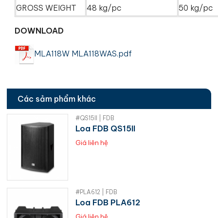
GROSS WEIGHT
48 kg/pc
50 kg/pc
DOWNLOAD
MLA118W MLA118WAS.pdf
Các sảm phẩm khác
#QS15II | FDB
Loa FDB QS15II
Giá liên hệ
#PLA612 | FDB
Loa FDB PLA612
Giá liên hệ