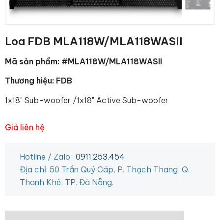
Loa FDB MLA118W/MLA118WASII
Mã sản phẩm: #MLA118W/MLA118WASII
Thương hiệu: FDB
1x18" Sub-woofer /1x18" Active Sub-woofer
Giá liên hệ
Hotline / Zalo:
0911.253.454
Địa chỉ: 50 Trần Quý Cáp, P. Thạch Thang, Q.
Thanh Khê, TP. Đà Nẵng.