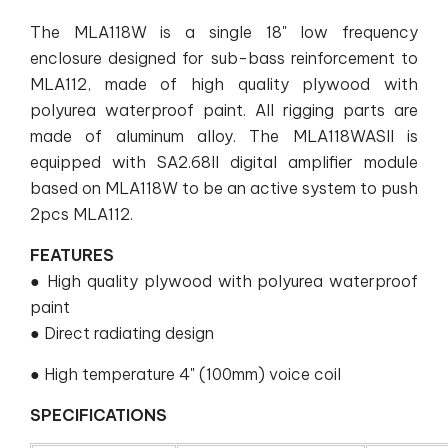
The MLA118W is a single 18" low frequency
enclosure designed for sub-bass reinforcement to
MLA112, made of high quality plywood with
polyurea waterproof paint. All rigging parts are
made of aluminum alloy. The MLA118WASII is
equipped with SA2.68II digital amplifier module
based on MLA118W to be an active system to push
2pcs MLA112.
FEATURES
● High quality plywood with polyurea waterproof
paint
● Direct radiating design
● High temperature 4" (100mm) voice coil
SPECIFICATIONS