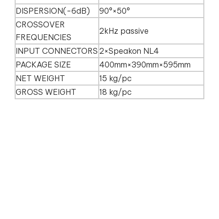
DISPERSION(-6dB)
90°×50°
CROSSOVER
2kHz passive
FREQUENCIES
INPUT CONNECTORS
2×Speakon NL4
PACKAGE SIZE
400mm×390mm×595mm
NET WEIGHT
15 kg/pc
GROSS WEIGHT
18 kg/pc