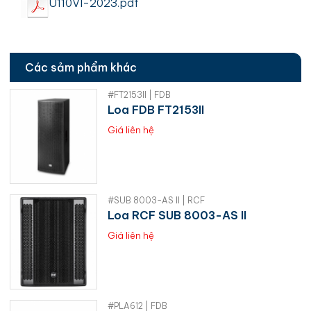
U110VI-2023.pdf
Các sảm phẩm khác
#FT2153II | FDB
Loa FDB FT2153II
Giá liên hệ
#SUB 8003-AS II | RCF
Loa RCF SUB 8003-AS II
Giá liên hệ
#PLA612 | FDB