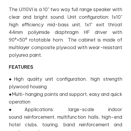
The U110VI is a 10" two way full range speaker with
clear and bright sound. Unit configuration: 1x10"
high efficiency mid-bass unit, 1x1" exit throat
44mm poliyimide diaphragm HF driver with
90°×50° rotatable horn. The cabinet is made of
multilayer composite plywood with wear-resistant
polyurea paint.
FEATURES
●High quality unit configuration, high strength
plywood housing
●Multi-hanging points and support, easy and quick
operation
●Applications: large-scale indoor
sound reinforcement, multifunction halls, high-end
hotel clubs, touring, band reinforcement and