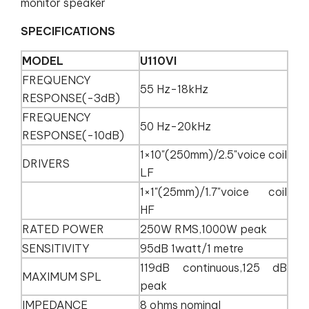
monitor speaker
SPECIFICATIONS
MODEL
U110VI
FREQUENCY
55 Hz-18kHz
RESPONSE(-3dB)
FREQUENCY
50 Hz-20kHz
RESPONSE(-10dB)
1×10"(250mm)/2.5"voice coil
DRIVERS
LF
1×1"(25mm)/1.7"voice coil
HF
RATED POWER
250W RMS,1000W peak
SENSITIVITY
95dB 1watt/1 metre
119dB continuous,125 dB
MAXIMUM SPL
peak
IMPEDANCE
8 ohms nominal