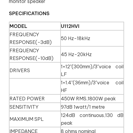
monitor speaker
SPECIFICATIONS
MODEL
U112HVI
FREQUENCY
50 Hz-18kHz
RESPONSE(-3dB)
FREQUENCY
45 Hz-20kHz
RESPONSE(-10dB)
1×12"(300mm)/3"voice coil
DRIVERS
LF
1×1.4"(36mm)/3"voice coil
HF
RATED POWER
450W RMS,1800W peak
SENSITIVITY
97dB 1watt/1 metre
124dB continuous,130 dB
MAXIMUM SPL
peak
IMPEDANCE
8 ohms nominal