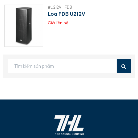
#U212V | FDB
Loa FDB U212V
Giá liên hệ