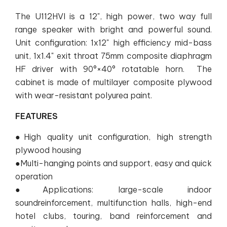
The U112HVI is a 12", high power, two way full
range speaker with bright and powerful sound.
Unit configuration: 1x12" high efficiency mid-bass
unit, 1x1.4" exit throat 75mm composite diaphragm
HF driver with 90°×40° rotatable horn. The
cabinet is made of multilayer composite plywood
with wear-resistant polyurea paint.
FEATURES
●High quality unit configuration, high strength
plywood housing
●Multi-hanging points and support, easy and quick
operation
●Applications: large-scale indoor
soundreinforcement, multifunction halls, high-end
hotel clubs, touring, band reinforcement and