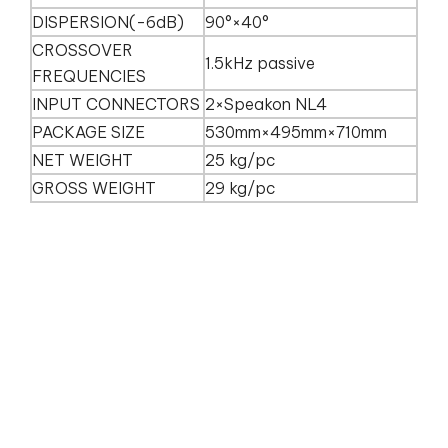
DISPERSION(-6dB)
90°×40°
CROSSOVER
1.5kHz passive
FREQUENCIES
INPUT CONNECTORS
2×Speakon NL4
PACKAGE SIZE
530mm×495mm×710mm
NET WEIGHT
25 kg/pc
GROSS WEIGHT
29 kg/pc