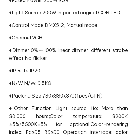
♦Light Source 200W Imported original COB LED
♦Control Mode DMX512, Manual mode
♦Channel 2CH
♦Dimmer 0%～100% linear dimmer, different strobe
effect,No flicker
♦IP Rate IP20
♦N/W N/W: 9.5KG
♦Packing Size 730x330x370(1pcs/CTN)
♦Other Function Light source life: More than
30,000 hours;Color temperature: 3200K
±5%/5600K±5% for optional;Color-rendering
index: Ra≥95 R9≥90 Operation interface: color