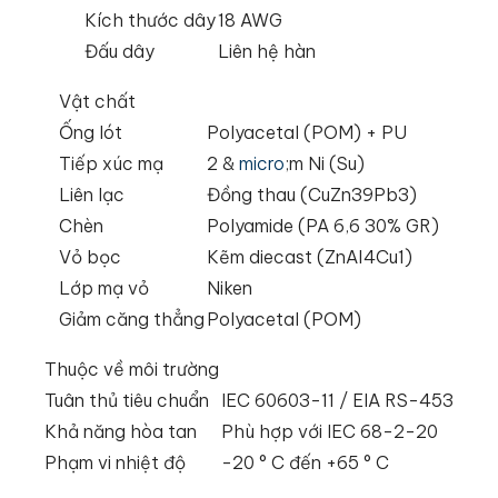
Kích thước dây
18 AWG
Đấu dây
Liên hệ hàn
Vật chất
Ống lót
Polyacetal (POM) + PU
Tiếp xúc mạ
2 &
micro
;m Ni (Su)
Liên lạc
Đồng thau (CuZn39Pb3)
Chèn
Polyamide (PA 6,6 30% GR)
Vỏ bọc
Kẽm diecast (ZnAl4Cu1)
Lớp mạ vỏ
Niken
Giảm căng thẳng
Polyacetal (POM)
Thuộc về môi trường
Tuân thủ tiêu chuẩn
IEC 60603-11 / EIA RS-453
Khả năng hòa tan
Phù hợp với IEC 68-2-20
Phạm vi nhiệt độ
-20 ° C đến +65 ° C