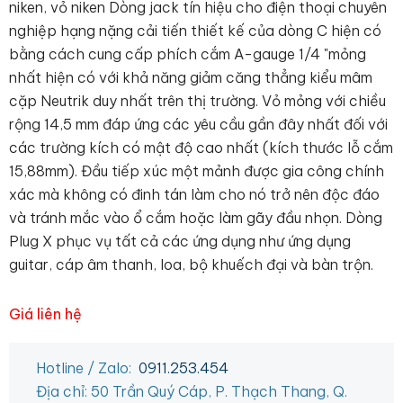
niken, vỏ niken Dòng jack tín hiệu cho điện thoại chuyên
nghiệp hạng nặng cải tiến thiết kế của dòng C hiện có
bằng cách cung cấp phích cắm A-gauge 1/4 "mỏng
nhất hiện có với khả năng giảm căng thẳng kiểu mâm
cặp Neutrik duy nhất trên thị trường. Vỏ mỏng với chiều
rộng 14,5 mm đáp ứng các yêu cầu gần đây nhất đối với
các trường kích có mật độ cao nhất (kích thước lỗ cắm
15,88mm). Đầu tiếp xúc một mảnh được gia công chính
xác mà không có đinh tán làm cho nó trở nên độc đáo
và tránh mắc vào ổ cắm hoặc làm gãy đầu nhọn. Dòng
Plug X phục vụ tất cả các ứng dụng như ứng dụng
guitar, cáp âm thanh, loa, bộ khuếch đại và bàn trộn.
Giá liên hệ
Hotline / Zalo:
0911.253.454
Địa chỉ: 50 Trần Quý Cáp, P. Thạch Thang, Q.