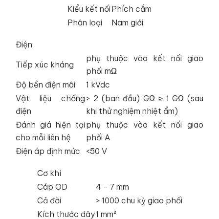
Kiểu kết nối
Phích cắm
Phân loại
Nam giới
Điện
phụ thuộc vào kết nối giao
Tiếp xúc kháng
phối mΩ
Độ bền điện môi
1 kVdc
Vật liệu chống
> 2 (ban đầu) GΩ ≥ 1 GΩ (sau
điện
khi thử nghiệm nhiệt ẩm)
Đánh giá hiện tại
phụ thuộc vào kết nối giao
cho mỗi liên hệ
phối A
Điện áp định mức
<50 V
Cơ khí
Cáp OD
4 - 7 mm
Cả đời
> 1000 chu kỳ giao phối
Kích thước dây
1 mm²