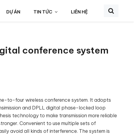
DỰ ÁN
TIN TỨC
LIÊN HỆ
igital conference system
-to-four wireless conference system. It adopts
nsimission and DPLL digital phase-locked loop
hesis technology to make transmission more reliable
stronger. Convenient to use multiple sets of
ily avoid all kinds of interference. The system is