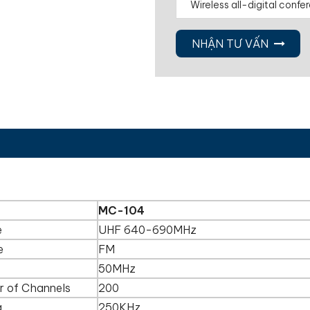
NHẬN TƯ VẤN
MC-104
e
UHF 640-690MHz
e
FM
50MHz
 of Channels
200
g
250KHz