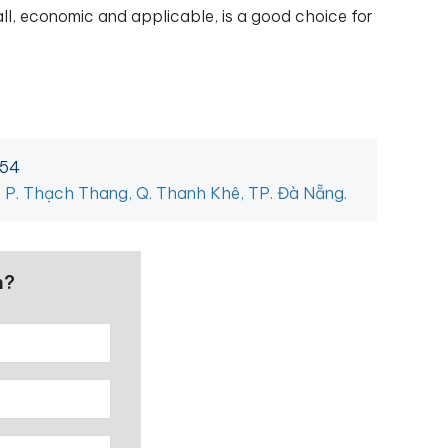
all, economic and applicable, is a good choice for
454
, P. Thạch Thang, Q. Thanh Khê, TP. Đà Nẵng.
n?