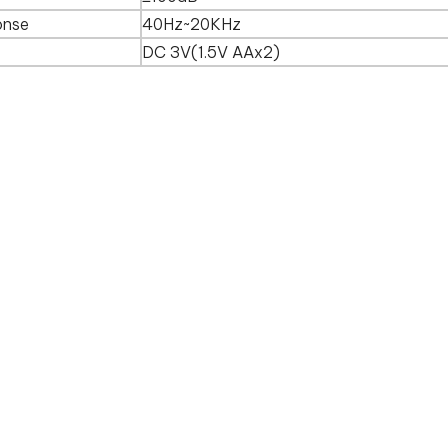
onse
40Hz~20KHz
DC 3V(1.5V AAx2)