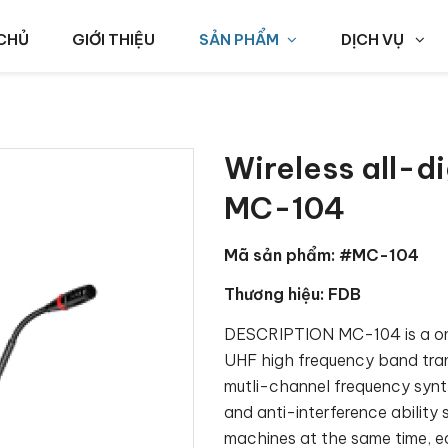
CHỦ
GIỚI THIỆU
SẢN PHẨM
DỊCH VỤ
Wireless all-d
MC-104
Mã sản phẩm: #MC-104
Thương hiệu: FDB
DESCRIPTION MC-104 is a one
UHF high frequency band tra
mutli-channel frequency synt
and anti-interference ability 
machines at the same time, eas