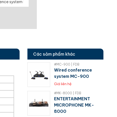
Các sảm phẩm khác
#MC-900 | FDB
Wired conference
system MC-900
Giá liên hệ
#MK-8000 | FDB
ENTERTAINMENT
MICROPHONE MK-
8000