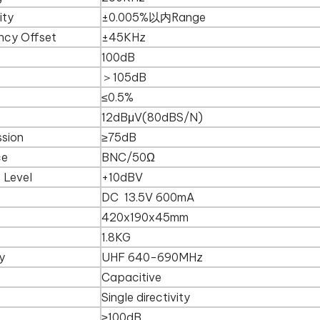
ity
±0.005%以内Range
ncy Offset
±45KHz
100dB
＞105dB
≤0.5%
12dBμV(80dBS/N)
ssion
≥75dB
ce
BNC/50Ω
 Level
+10dBV
DC 13.5V 600mA
420x190x45mm
1.8KG
y
UHF 640-690MHz
Capacitive
Single directivity
≥100dB