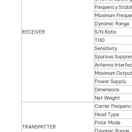
Frequency Stabil
Maximum Freque
Dynamic Range
RECEIVER
S/N Ratio
THD
Sensitivity
Spurious Suppre
Antenna Interfa
Maximum Output
Power Supply
Dimensions
Net Weight
Carrier Frequenc
Head Type
Polar Mode
TRANSMITTER
Dynamic Range