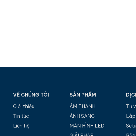
VỀ CHÚNG TÔI
SẢN PHẨM
DỊC
Giới thiệu
ÂM THANH
Tư 
Tin tức
ÁNH SÁNG
Lắp
Liên hệ
MÀN HÌNH LED
Set
GIẢI PHÁP
Bảo 