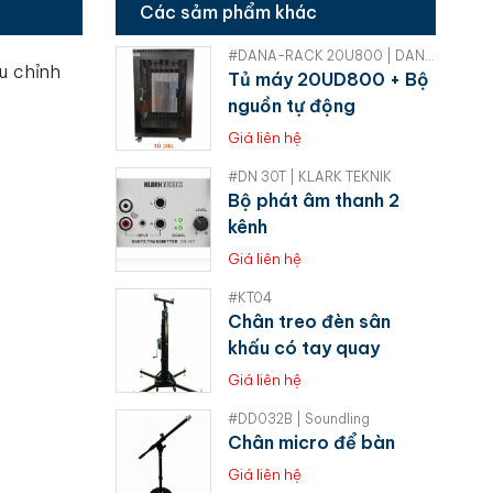
Các sảm phẩm khác
#DANA-RACK 20U800 | DANA-RACK
u chỉnh
Tủ máy 20UD800 + Bộ
nguồn tự động
Giá liên hệ
#DN 30T | KLARK TEKNIK
Bộ phát âm thanh 2
kênh
Giá liên hệ
#KT04
Chân treo đèn sân
khấu có tay quay
Giá liên hệ
#DD032B | Soundling
Chân micro để bàn
Giá liên hệ