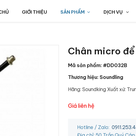
CHỦ
GIỚI THIỆU
SẢN PHẨM
DỊCH VỤ
Chân micro để
Mã sản phẩm: #DD032B
Thương hiệu: Soundling
Hãng: Soundking Xuất xứ: Tr
Giá liên hệ
Hotline / Zalo:
0911.253.
Địa chỉ: 50 Trần Quý Cáp