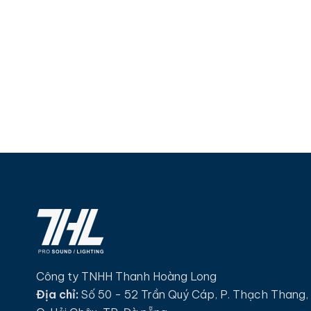
Công ty TNHH Thanh Hoàng Long
Địa chỉ:
Số 50 - 52 Trần Quý Cáp, P. Thạch Thang,