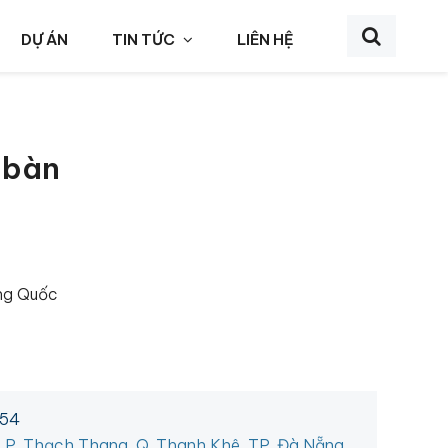
DỰ ÁN
TIN TỨC
LIÊN HỆ
 bàn
ung Quốc
454
, P. Thạch Thang, Q. Thanh Khê, TP. Đà Nẵng.