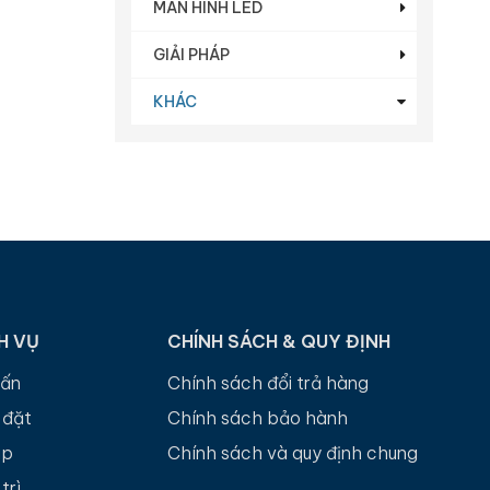
MÀN HÌNH LED
GIẢI PHÁP
KHÁC
H VỤ
CHÍNH SÁCH & QUY ĐỊNH
vấn
Chính sách đổi trả hàng
 đặt
Chính sách bảo hành
up
Chính sách và quy định chung
trì