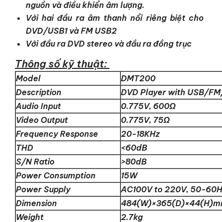
nguồn và điều khiển âm lượng.
Với hai đầu ra âm thanh nổi riêng biệt cho
DVD/USB1 và ​​FM USB2
Với đầu ra DVD stereo và đầu ra đồng trục
Thông số kỹ thuật:
Model
DMT200
Description
DVD Player with USB/FM
Audio Input
0.775V, 600Ω
Video Output
0.775V, 75Ω
Frequency Response
20-18KHz
THD
<60dB
S/N Ratio
>80dB
Power Consumption
15W
Power Supply
AC100V to 220V, 50-60H
Dimension
484(W)×365(D)×44(H)
Weight
2.7kg