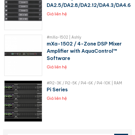
DA2.5/DA2.8/DA2.12/DA4.3/DA4.6
Giá liên hệ
#mXa-1502 | Ashly
mXa-1502 / 4-Zone DSP Mixer
Amplifier with AquaControl™
Software
Giá liên hệ
#Pi2-3K / Pi2-5K / Pi4-6K / Pi4-10K | RAM
Pi Series
Giá liên hệ