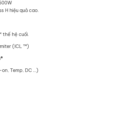
3600W
ss H hiệu quả cao.
 thế hệ cuối.
miter (ICL ™)
n®
n-on, Temp, DC …)