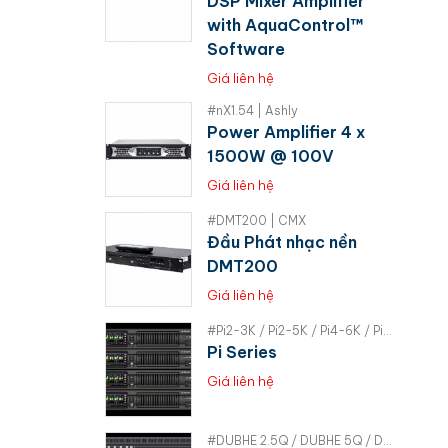
DSP Mixer Amplifier
with AquaControl™
Software
Giá liên hệ
#nX1.54 | Ashly
Power Amplifier 4 x
1500W @ 100V
Giá liên hệ
#DMT200 | CMX
Đầu Phát nhạc nền
DMT200
Giá liên hệ
#Pi2-3K / Pi2-5K / Pi4-6K / Pi4-10K | RAM
Pi Series
Giá liên hệ
#DUBHE 2.5Q / DUBHE 5Q / DUBHE 10Q | RAM