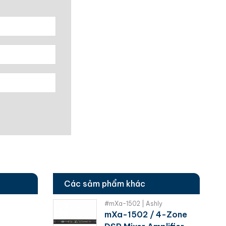
Các sảm phẩm khác
#mXa-1502 | Ashly
mXa-1502 / 4-Zone