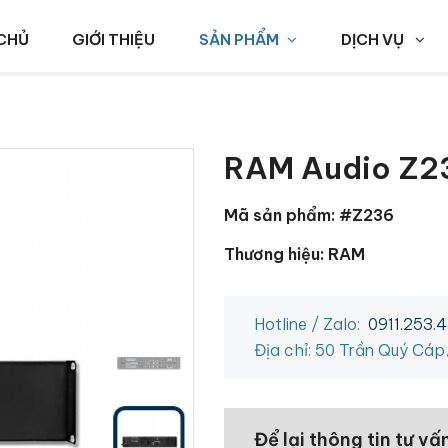
CHỦ
GIỚI THIỆU
SẢN PHẨM
DỊCH VỤ
RAM Audio Z2
Mã sản phẩm: #Z236
Thương hiệu: RAM
Hotline / Zalo:
0911.253.
Địa chỉ: 50 Trần Quý Cáp
Để lại thông tin tư vấ