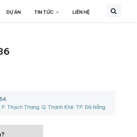
DỰ ÁN
TIN TỨC
LIÊN HỆ
36
454
, P. Thạch Thang, Q. Thanh Khê, TP. Đà Nẵng.
n?