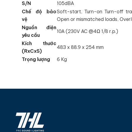
S/N
105dBA
Chế độ bảo
Soft-start, Turn-on Turn-off tra
vệ
Open or mismatched loads, Ove
Nguồn điện
10A (230V AC @4Ω 1/8 r.p.)
yêu cầu
Kích thước
483 x 88.9 x 254 mm
(RxCxS)
Trọng lượng
6 Kg