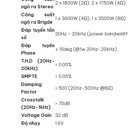
2 x 1800W (2Ω); 2 x 1750W (4Ω);
ngõ ra Stereo
Công suất
1 x 3600W (4Ω); 1 x 3500W (8Ω)
ngõ ra Brigde
Đáp tuyến tần
20Hz – 20kHz (power bandwidth
số
Đáp tuyến
± 15deg (@1w 20Hz-20kHz)
Phase
T.H.D (20Hz-
< 0.05%
20kHz)
SMPTE
< 0.05%
Damping
> 500 (20Hz-500Hz @8Ω)
Factor
Crosstalk
> 75dB
(20Hz-1kHz)
Voltage Gain
32 dB
Độ nhạy
1.6V