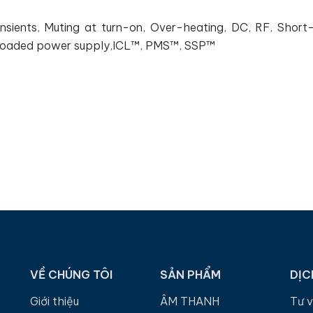
nsients, Muting at turn-on, Over-heating, DC, RF, Short-c
rloaded power supply,ICL™, PMS™, SSP™
VỀ CHÚNG TÔI
SẢN PHẨM
DỊC
Giới thiệu
ÂM THANH
Tư 