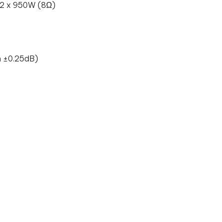
 2 x 950W (8Ω)
 ±0.25dB)