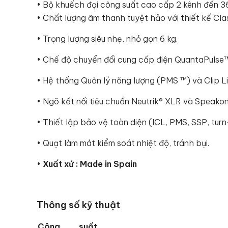
• Bộ khuếch đại công suất cao cấp 2 kênh đến 
• Chất lượng âm thanh tuyệt hảo với thiết kế Cla
• Trọng lượng siêu nhẹ, nhỏ gọn 6 kg.
• Chế độ chuyển đổi cung cấp điện QuantaPulse™
• Hệ thống Quản lý năng lượng (PMS ™) và Clip Li
• Ngõ kết nối tiêu chuẩn Neutrik® XLR và Speako
• Thiết lập bảo vệ toàn diện (ICL, PMS, SSP, tur
• Quạt làm mát kiểm soát nhiệt độ, tránh bụi.
•
Xuất xứ : Made in Spain
Thông số kỹ thuật
Công suất