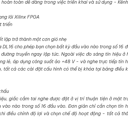
hoàn toàn dễ dàng trong việc triển khai và sử dụng - Kênh
ạng lõi Xilinx FPGA
 triển
ết lập trở thành một cơn gió nhẹ
a DL16 cho phép bạn chọn bất kỳ đầu vào nào trong số 16 đ
 đường truyền ngay lập tức. Ngoài việc đo sáng tín hiệu ở 
ng lẻ, áp dụng công suất ảo +48 V - và nghe trực tiếp tín 
, tất cả các cài đặt cấu hình có thể bị khóa tại bảng điều 
 khấu
iệu, giắc cắm tai nghe được đặt ở vị trí thuận tiện ở mặt t
u vào nào trong số 16 đầu vào. Đơn giản chỉ cần chọn tín h
hi điều chỉnh độ lợi và chọn chế độ hoạt động - tất cả th