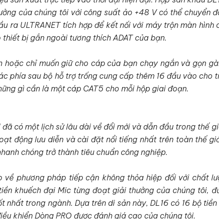
ưởng của chúng tôi với công suất ảo +48 V có thể chuyển đổ
đầu ra ULTRANET tích hợp để kết nối với máy trộn màn hình
thiết bị gắn ngoài tương thích ADAT của bạn.
n hoặc chỉ muốn giữ cho cáp của bạn chạy ngắn và gọn gà
ác phía sau bộ hỗ trợ trống cung cấp thêm 16 đầu vào cho 
những gì cần là một cáp CAT5 cho mỗi hộp giai đoạn.
đã có một lịch sử lâu dài về đổi mới và dẫn đầu trong thế g
ạt động lưu diễn và cài đặt nổi tiếng nhất trên toàn thế gi
hanh chóng trở thành tiêu chuẩn công nghiệp.
 về phương pháp tiếp cận không thỏa hiệp đối với chất l
tiền khuếch đại Mic từng đoạt giải thưởng của chúng tôi, 
ốt nhất trong ngành. Dựa trên di sản này, DL16 có 16 bộ tiề
điều khiển Dòng PRO được đánh giá cao của chúng tôi.