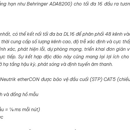
ẳng hạn như Behringer ADA8200) cho tối đa 16 đầu ra tươn
hất, có thể kết nối tối đa ba DL16 để phân phối 48 kênh v
hời cung cấp số lượng kênh cao, độ trễ xác định và cực thấ
h xác, phát hiện lỗi, dự phòng mạng, triển khai đơn giản 
c tiếp. Sự kết hợp độc đáo này cũng mang lại lợi ích cho
ở hạ tầng hậu kỳ, phát sóng và định tuyến âm thanh.
Neutrik etherCON được bảo vệ đầu cuối (STP) CAT5 (chiều 
nh và đồng hồ mẫu
u = 1⁄8 ms mỗi nút)
ác