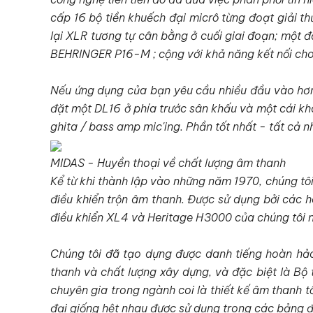
cấp 16 bộ tiền khuếch đại micrô từng đoạt giải th
lại XLR tương tự cân bằng ở cuối giai đoạn; một 
BEHRINGER P16-M ; cộng với khả năng kết nối cho 
Nếu ứng dụng của bạn yêu cầu nhiều đầu vào hơ
đặt một DL16 ở phía trước sân khấu và một cái kh
ghita / bass amp mic'ing. Phần tốt nhất - tất cả 
MIDAS - Huyền thoại về chất lượng âm thanh
Kể từ khi thành lập vào những năm 1970, chúng tôi 
điều khiển trộn âm thanh. Được sử dụng bởi các ho
điều khiển XL4 và Heritage H3000 của chúng tôi n
Chúng tôi đã tạo dựng được danh tiếng hoàn hảo
thanh và chất lượng xây dựng, và đặc biệt là Bộ 
chuyên gia trong ngành coi là thiết kế âm thanh t
đại giống hệt nhau được sử dụng trong các bảng 