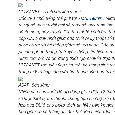
ULTRANET - Tích hợp liền mạch
Các kỹ sư nổi tiếng thế giới tại
Klark Teknik
, Mida
thứ gì đó thực sự đổi mới sẽ thay đổi quy trình l
cách mạng này truyền liên tục tới 16 kênh âm tha
cáp CAT5 duy nhất giữa các thiết bị kỹ thuật số 
được hỗ trợ và hệ thống giám sát cá nhân. Các ư
phương pháp tương tự truyền thống: tín hiệu âm t
được loại bỏ; và dễ dàng thiết lập chuyển trực ti
ULTRANET tạo hiệu ứng cho một hệ thống sinh thá
trong môi trường sản xuất âm thanh của bạn từ một 
ADAT-Sẵn sàng
Nhiều nhà sản xuất đã áp dụng giao diện kỹ thuậ
số loại thiết bị âm thanh, chẳng hạn như bộ trộn, 
hợp của DL16 cho phép tách tín hiệu tiền khuếch
bao gồm cả hệ thống ghi âm. Khi cần nhiều kênh h