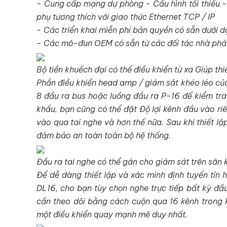
- Cung cấp mạng dự phòng - Cấu hình tối thiểu - 
phụ tương thích với giao thức Ethernet TCP / IP
- Các triển khai miễn phí bản quyền có sẵn dưới d
- Các mô-đun OEM có sẵn từ các đối tác nhà phát
Bộ tiền khuếch đại có thể điều khiển từ xa Giúp thi
Phần điều khiển head amp / giám sát khéo léo củ
8 đầu ra bus hoặc luồng đầu ra P-16 để kiểm tra
khấu, bạn cũng có thể đặt Độ lợi kênh đầu vào riê
vào qua tai nghe và hơn thế nữa. Sau khi thiết lập
đảm bảo an toàn toàn bộ hệ thống.
Đầu ra tai nghe có thể gán cho giám sát trên sân
Để dễ dàng thiết lập và xác minh định tuyến tín h
DL16, cho bạn tùy chọn nghe trực tiếp bất kỳ đầ
cần theo dõi bằng cách cuộn qua 16 kênh trong k
một điều khiển quay mạnh mẽ duy nhất.