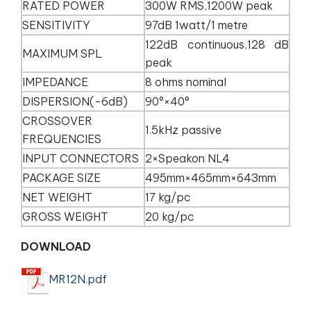
RATED POWER
300W RMS,1200W peak
SENSITIVITY
97dB 1watt/1 metre
122dB continuous,128 dB
MAXIMUM SPL
peak
IMPEDANCE
8 ohms nominal
DISPERSION(-6dB)
90°×40°
CROSSOVER
1.5kHz passive
FREQUENCIES
INPUT CONNECTORS
2×Speakon NL4
PACKAGE SIZE
495mm×465mm×643mm
NET WEIGHT
17 kg/pc
GROSS WEIGHT
20 kg/pc
DOWNLOAD
MR12N.pdf