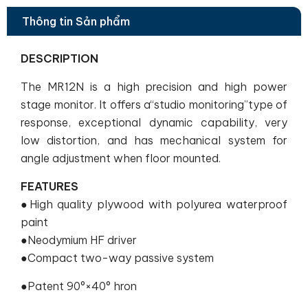
Thông tin Sản phẩm
DESCRIPTION
The MR12N is a high precision and high power
stage monitor. It offers a“studio monitoring”type of
response, exceptional dynamic capability, very
low distortion, and has mechanical system for
angle adjustment when floor mounted.
FEATURES
●High quality plywood with polyurea waterproof
paint
●Neodymium HF driver
●Compact two-way passive system
●Patent 90°×40° hron