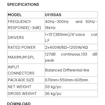
SPECIFICATIONS
MODEL
U115SAS
FREQUENCY
40Hz-300Hz and 50Hz-
RESPONSE(-3dB)
18kHz
1×15"(385mm)/4"voice coil
DRIVERS
LF
RATED POWER
2x400W/8Ω+1200W/4Ω
127dB continuous,133 dB
MAXIMUM SPL
peak
INPUT
Balanced Differential line
CONNECTORS
PACKAGE SIZE
670mm×550mm×605mm
NET WEIGHT
33 kg/pc
GROSS WEIGHT
36 kg/pc
DOWNLOAD