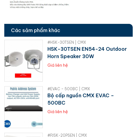
Các sảm phẩm khác
#HSK-30TSEN | CMX
HSK-30TSEN EN54-24 Outdoor
Horn Speaker 30W
Giá liên hệ
#EVAC – 500BC | CMX
Bộ cấp nguồn CMX EVAC –
500BC
Giá liên hệ
#PJSK-20PSEN | CMX