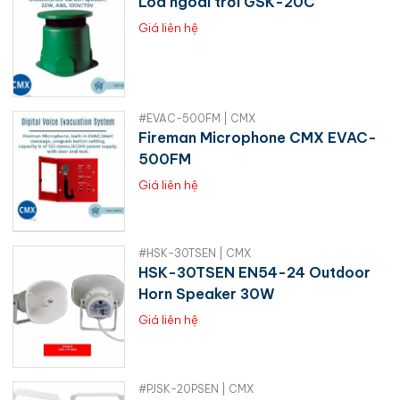
Loa ngoài trời GSK-20C
Giá liên hệ
#EVAC-500FM | CMX
Fireman Microphone CMX EVAC-
500FM
Giá liên hệ
#HSK-30TSEN | CMX
HSK-30TSEN EN54-24 Outdoor
Horn Speaker 30W
Giá liên hệ
#PJSK-20PSEN | CMX