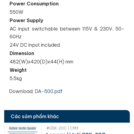
Power Consumption
550W
Power Supply
AC input switchable between 115V & 230V, 50-
60Hz
24V DC input included.
Dimension
482(W)x420(D)x44(H) mm
Weight
5.5kg
Download:
DA-500.pdf
Các sảm phẩm khác
#GSK-20C | CMX