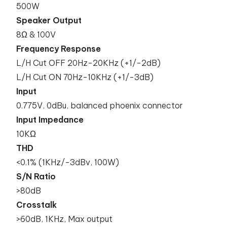
500W
Speaker Output
8Ω & 100V
Frequency Response
L/H Cut OFF 20Hz-20KHz (+1/-2dB)
L/H Cut ON 70Hz-10KHz (+1/-3dB)
Input
0.775V, 0dBu, balanced phoenix connector
Input Impedance
10KΩ
THD
<0.1% (1KHz/-3dBv, 100W)
S/N Ratio
>80dB
Crosstalk
>60dB, 1KHz, Max output