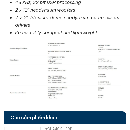
48 kHz, 32 bit DSP processing
2 x 12” neodymium woofers
2 x 3” titanium dome neodymium compression
drivers
Remarkably compact and lightweight
Các sảm phẩm khác
#DLA406 | FDB