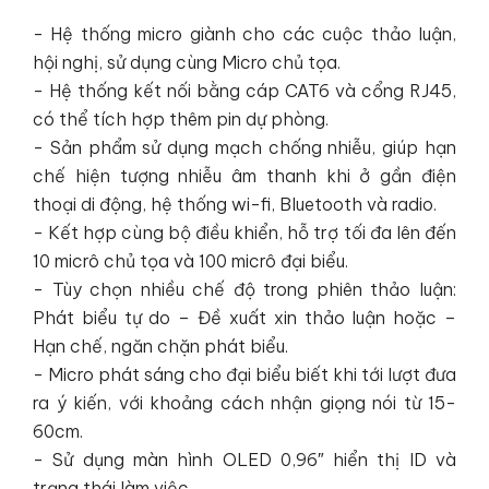
- Hệ thống micro giành cho các cuộc thảo luận,
hội nghị, sử dụng cùng Micro chủ tọa.
- Hệ thống kết nối bằng cáp CAT6 và cổng RJ45,
có thể tích hợp thêm pin dự phòng.
- Sản phẩm sử dụng mạch chống nhiễu, giúp hạn
chế hiện tượng nhiễu âm thanh khi ở gần điện
thoại di động, hệ thống wi-fi, Bluetooth và radio.
- Kết hợp cùng bộ điều khiển, hỗ trợ tối đa lên đến
10 micrô chủ tọa và 100 micrô đại biểu.
- Tùy chọn nhiều chế độ trong phiên thảo luận:
Phát biểu tự do – Đề xuất xin thảo luận hoặc –
Hạn chế, ngăn chặn phát biểu.
- Micro phát sáng cho đại biểu biết khi tới lượt đưa
ra ý kiến, với khoảng cách nhận giọng nói từ 15-
60cm.
- Sử dụng màn hình OLED 0,96″ hiển thị ID và
trạng thái làm việc.