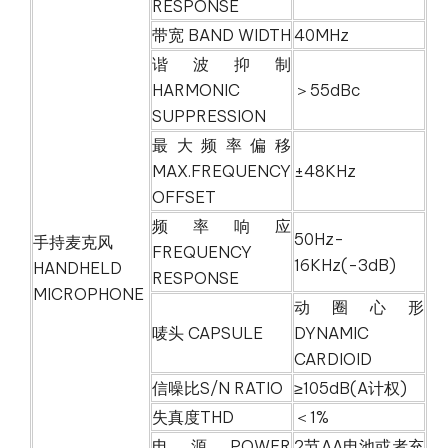
RESPONSE
带宽 BAND WIDTH
40MHz
谐波抑制
HARMONIC
＞55dBc
SUPPRESSION
最大频率偏移
MAX.FREQUENCY
±48KHz
OFFSET
频率响应
50Hz-
手持麦克风
FREQUENCY
16KHz(-3dB)
HANDHELD
RESPONSE
MICROPHONE
动圈心形
唛头 CAPSULE
DYNAMIC
CARDIOID
信噪比S/N RATIO
≥105dB(A计权)
失真度THD
＜1%
电源POWER
2节AA电池或者充