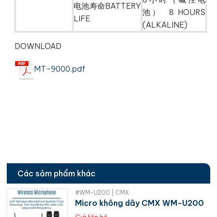
电池寿命BATTERY
池） 8 HOURS
LIFE
(ALKALINE)
DOWNLOAD
MT-9000.pdf
Các sảm phẩm khác
#WM-U200 | CMX
Micro không dây CMX WM-U200
Giá liên hệ