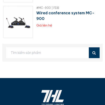
#MC-900 | FDB
Wired conference system MC-
900
Giá liên hệ